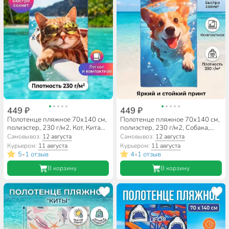
449 ₽
449 ₽
Полотенце пляжное 70х140 см,
Полотенце пляжное 70х140 см,
полиэстер, 230 г/м2, Кот, Китай,
полиэстер, 230 г/м2, Собака,
A160162
Китай, A160161
Самовывоз:
12 августа
Самовывоз:
12 августа
Курьером:
11 августа
Курьером:
11 августа
5
1 отзыв
4
1 отзыв
•
•
В корзину
В корзину