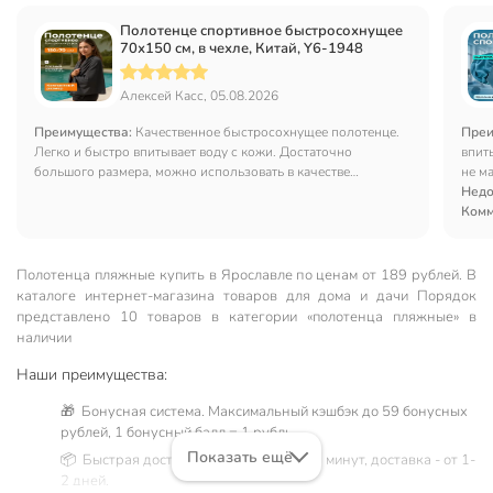
Полотенце спортивное быстросохнущее
70х150 см, в чехле, Китай, Y6-1948
Алексей Касс, 05.08.2026
Преимущества:
Качественное быстросохнущее полотенце.
Преи
Легко и быстро впитывает воду с кожи. Достаточно
впиты
большого размера, можно использовать в качестве
не м
подстилки.
места
Недо
Комм
Полотенца пляжные купить в Ярославле по ценам от 189 рублей. В
каталоге интернет-магазина товаров для дома и дачи Порядок
представлено 10 товаров в категории «полотенца пляжные» в
наличии
Наши преимущества:
🎁 Бонусная система. Максимальный кэшбэк до 59 бонусных
рублей, 1 бонусный балл = 1 рубль.
Показать ещё
📦 Быстрая доставка. Самовывоз от 60 минут, доставка - от 1-
2 дней.