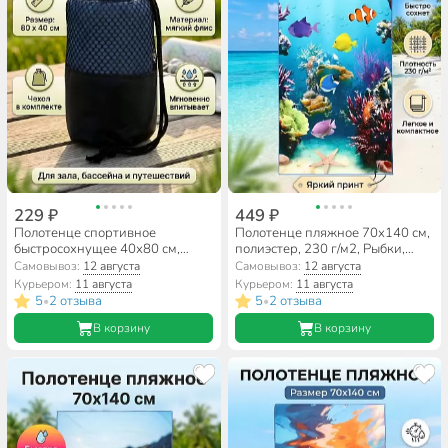
229 ₽
449 ₽
Полотенце спортивное
Полотенце пляжное 70х140 см,
быстросохнущее 40х80 см,
полиэстер, 230 г/м2, Рыбки,
флис, Китай, A160149
Китай, A160159
Самовывоз:
12 августа
Самовывоз:
12 августа
Курьером:
11 августа
Курьером:
11 августа
5
2 отзыва
5
2 отзыва
•
•
В корзину
В корзину