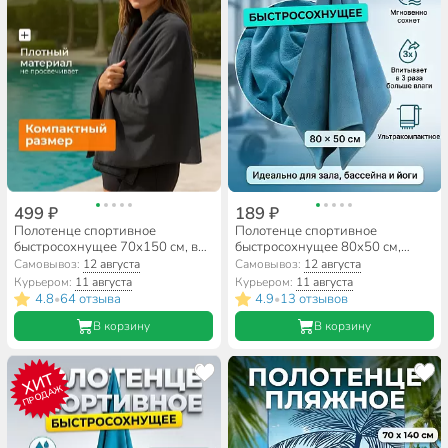
499 ₽
189 ₽
Полотенце спортивное
Полотенце спортивное
быстросохнущее 70х150 см, в
быстросохнущее 80х50 см,
чехле, Китай, Y6-1948
полиэстер, Китай, A160163
Самовывоз:
12 августа
Самовывоз:
12 августа
Курьером:
11 августа
Курьером:
11 августа
4.8
64 отзыва
4.9
13 отзывов
•
•
В корзину
В корзину
ХИТ
ПРОДАЖ