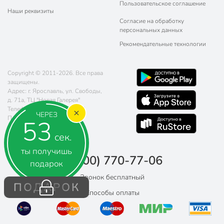
Пользовательское соглашение
Наши реквизиты
Согласие на обработку
персональных данных
Рекомендательные технологии
Copyright © 2011-2026. Все права
защищены.
Адрес: г. Ярославль, ул. ​Свободы,
д. 71а​, ТЦ "Новая Галерея"
Телефон:
8 (800) 770-77-06
ЧЕРЕЗ
Почта:
sales@poryadok.ru
52
сек.
ты получишь
8 (800) 770-77-06
подарок
Звонок бесплатный
ПОДАРОК
Способы оплаты