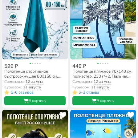
599 ₽
449 ₽
Полотенце спортивное
Полотенце пляжное 70х140 см,
быстросохнущее 80х150 см,
полиэстер, 230 г/м2, Пальмы,
полиэстер, Китай, A160143
Китай, A160160
Самовывоз:
12 августа
Самовывоз:
12 августа
Курьером:
11 августа
Курьером:
11 августа
5
6 отзывов
5
3 отзыва
•
•
В корзину
В корзину