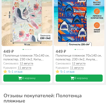
449 ₽
449 ₽
Полотенце пляжное 70х140 см,
Полотенце пляжное 70х140 см,
полиэстер, 230 г/м2, Киты,
полиэстер, 230 г/м2, Акула,
Китай, A160158
Китай, A160157
Самовывоз:
12 августа
Самовывоз:
12 августа
Курьером:
11 августа
Курьером:
11 августа
5
1 отзыв
5
1 отзыв
•
•
В корзину
В корзину
Отзывы покупателей: Полотенца
пляжные