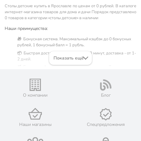
Столы детские купить в Ярославле по ценам от 0 рублей. В каталоге
интернет-магазина товаров для дома и дачи Порядок представлено
0 товаров в категории «столы детские» в наличии
Наши преимущества:
🎁 Бонусная система. Максимальный кэшбэк до 0 бонусных
рублей, 1 бонусный балл = 1 рубль.
📦 Быстрая доставка. Самовывоз от 60 минут, доставка - от 1-
Показать ещё
2 дней.
🛒 Бесплатный самовывоз из магазинов города Ярославль.
Жители Ярославской области могут сделать заказ и оплатить
его онлайн на официальном сайте сети магазинов Порядок.
Мы предлагаем бесплатную курьерскую доставку для товара
«столы детские» при заказе от 3000 рублей в такие города,
О компании
Блог
как: Рыбинск, Тутаев, Переславль-Залесский, Углич, Ростов,
Гаврилов-Ям, Данилов, Пошехонье, Мышкин, Любим,
Некрасовское.
💳 Оплата: онлайн на сайте интернет-гипермаркета или
наличными при получении.
Наши магазины
Спецпредложения
🛍 Скидки, акции, распродажи каждый день!
📜 Только оригинальная продукция. Интернет-гипермаркет