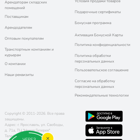
Условия продажи товаров
Арендаторам складских
помещений
Подарочные сертификаты
Поставщикам
Бонусная программа
Арендодателям
Активация Бонусной Карты
Оптовым покупателям
Политика конфиденциальности
Транспортным компаниям и
курьерам
Политика обработки
персональных данных
О компании
Пользовательское соглашение
Наши реквизиты
Согласие на обработку
персональных данных
Рекомендательные технологии
Copyright © 2011-2026. Все права
защищены.
Адрес: г. Ярославль, ул. ​Свободы,
д. 71а​, ТЦ "Новая Галерея"
Телефон:
8 (800) 770-77-06
ЧЕРЕЗ